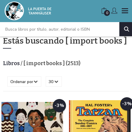
0
Estás buscando [ import books ]
Libros
/ [ import books ] (2513)
-3%
-3%