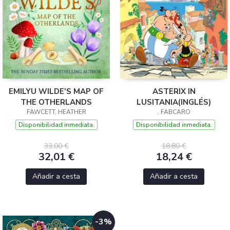
EMILYU WILDE'S MAP OF
ASTERIX IN
THE OTHERLANDS
LUSITANIA(INGLÉS)
FAWCETT, HEATHER
, FABCARO
Disponibilidad inmediata.
Disponibilidad inmediata.
33,00 €
18,80 €
32,01 €
18,24 €
Añadir a cesta
Añadir a cesta
-3%