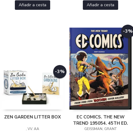
Añadir a cesta
Añadir a cesta
-3%
-3%
ZEN GARDEN LITTER BOX
EC COMICS. THE NEW
TREND 195054. 45TH ED.
, VV. AA
GEISSMAN, GRANT