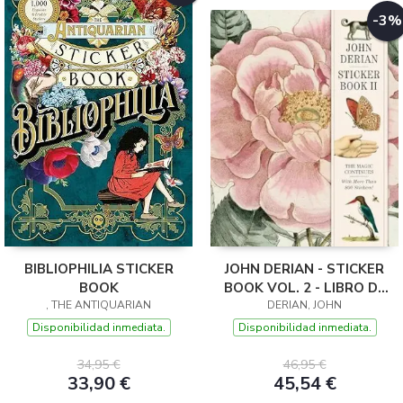
-3%
BIBLIOPHILIA STICKER
JOHN DERIAN - STICKER
BOOK
BOOK VOL. 2 - LIBRO DE
, THE ANTIQUARIAN
PEGATINAS
DERIAN, JOHN
Disponibilidad inmediata.
Disponibilidad inmediata.
34,95 €
46,95 €
33,90 €
45,54 €