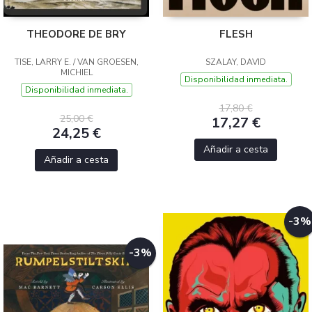
THEODORE DE BRY
FLESH
TISE, LARRY E. / VAN GROESEN,
SZALAY, DAVID
MICHIEL
Disponibilidad inmediata.
Disponibilidad inmediata.
17,80 €
25,00 €
17,27 €
24,25 €
Añadir a cesta
Añadir a cesta
-3%
-3%