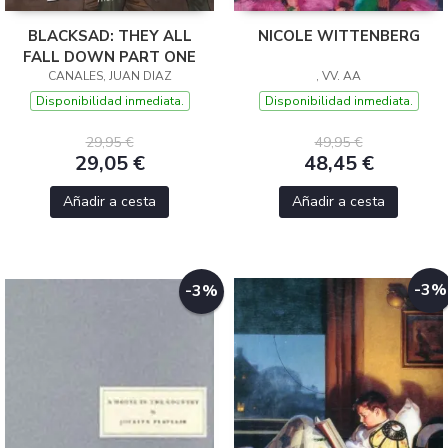
BLACKSAD: THEY ALL
NICOLE WITTENBERG
FALL DOWN PART ONE
CANALES, JUAN DIAZ
, VV. AA
Disponibilidad inmediata.
Disponibilidad inmediata.
29,95 €
49,95 €
29,05 €
48,45 €
Añadir a cesta
Añadir a cesta
-3%
-3%