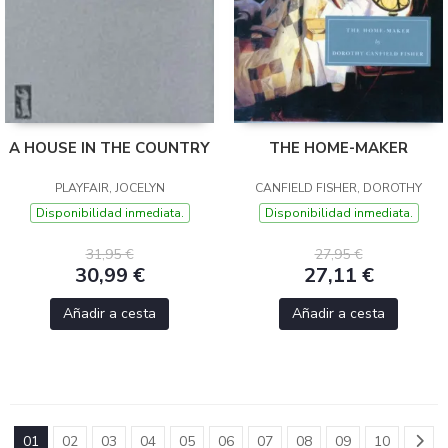
A HOUSE IN THE COUNTRY
THE HOME-MAKER
PLAYFAIR, JOCELYN
CANFIELD FISHER, DOROTHY
Disponibilidad inmediata.
Disponibilidad inmediata.
31,95 €
27,95 €
30,99 €
27,11 €
Añadir a cesta
Añadir a cesta
01
02
03
04
05
06
07
08
09
10