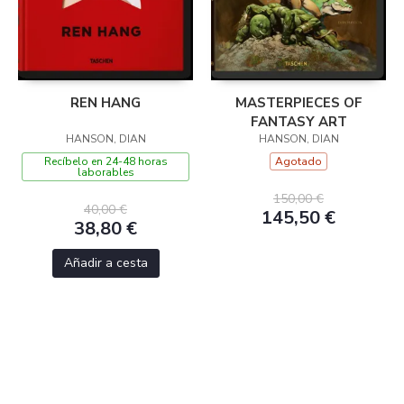
REN HANG
MASTERPIECES OF
FANTASY ART
HANSON, DIAN
HANSON, DIAN
Recíbelo en 24-48 horas
Agotado
laborables
150,00 €
40,00 €
145,50 €
38,80 €
Añadir a cesta