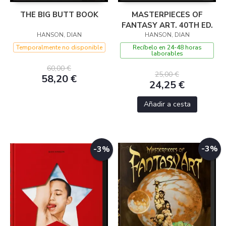
THE BIG BUTT BOOK
MASTERPIECES OF
FANTASY ART. 40TH ED.
HANSON, DIAN
HANSON, DIAN
Temporalmente no disponible
Recíbelo en 24-48 horas
laborables
60,00 €
25,00 €
58,20 €
24,25 €
Añadir a cesta
-3%
-3%