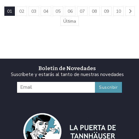
01
02
03
04
05
06
07
08
09
10
Última
Boletín de Novedades
Suscríbete y estarás al tanto de nuestras novedades