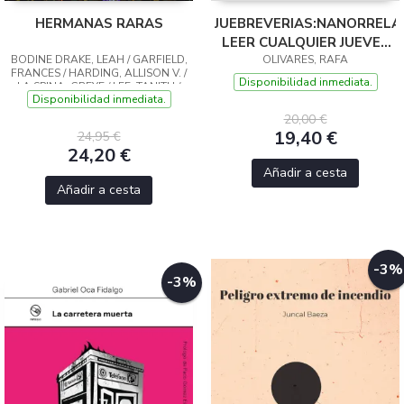
HERMANAS RARAS
JUEBREVERIAS:NANORRELA
LEER CUALQUIER JUEVES
BODINE DRAKE, LEAH / GARFIELD,
OLIVARES, RAFA
DE SEMANA
FRANCES / HARDING, ALLISON V. /
Disponibilidad inmediata.
LA SPINA, GREYE / LEE, TANITH /
Disponibilidad inmediata.
MONTGOMERY, L.M. / MOORE, C.L. /
PENDARVES, G. G. / DOR
20,00 €
19,40 €
24,95 €
24,20 €
Añadir a cesta
Añadir a cesta
-3%
-3%