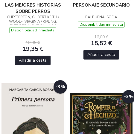
LAS MEJORES HISTORIAS
PERSONAJE SECUNDARIO
SOBRE PERROS
CHESTERTON, GILBERT KEITH /
BALBUENA, SOFIA
WOOLF, VIRGINIA / KIPLING,
Disponibilidad inmediata
RUDYARD / LONDON, JACK
Disponibilidad inmediata
16,00 €
15,52 €
19,95 €
19,35 €
Añadir a cesta
Añadir a cesta
-3%
-3%