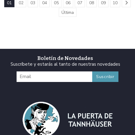
01
02
03
04
05
06
07
08
09
10
Última
Boletín de Novedades
Suscríbete y estarás al tanto de nuestras novedades