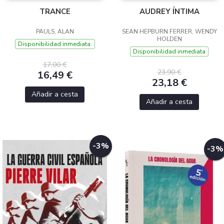
TRANCE
AUDREY ÍNTIMA
PAULS, ALAN
SEAN HEPBURN FERRER, WENDY
HOLDEN
Disponibilidad inmediata.
Disponibilidad inmediata
17,00 €
23,90 €
16,49 €
23,18 €
Añadir a cesta
Añadir a cesta
-3%
-3%