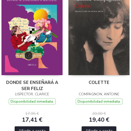
DONDE SE ENSEÑARÁ A
COLETTE
SER FELIZ
LISPECTOR, CLARICE
COMPAGNON, ANTOINE
Disponibilidad inmediata.
Disponibilidad inmediata.
17,95 €
20,00 €
17,41 €
19,40 €
Añadir a cesta
Añadir a cesta