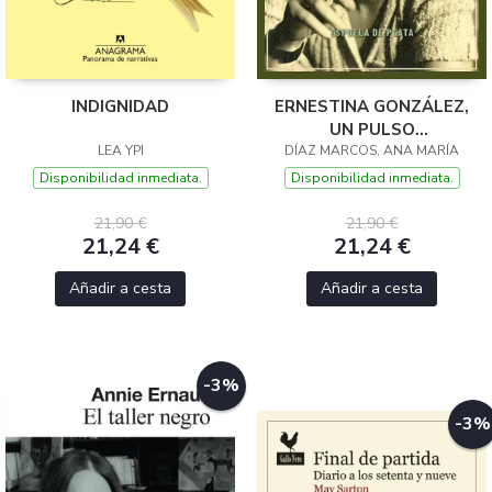
INDIGNIDAD
ERNESTINA GONZÁLEZ,
UN PULSO
LEA YPI
DÍAZ MARCOS, ANA MARÍA
ANTIFRANQUISTA
Disponibilidad inmediata.
Disponibilidad inmediata.
21,90 €
21,90 €
21,24 €
21,24 €
Añadir a cesta
Añadir a cesta
-3%
-3%