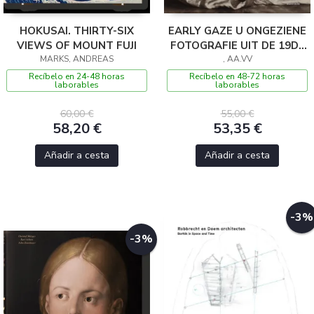
HOKUSAI. THIRTY-SIX
EARLY GAZE U ONGEZIENE
VIEWS OF MOUNT FUJI
FOTOGRAFIE UIT DE 19DE
MARKS, ANDREAS
EEUW
, AA.VV
Recíbelo en 24-48 horas
Recíbelo en 48-72 horas
laborables
laborables
60,00 €
55,00 €
58,20 €
53,35 €
Añadir a cesta
Añadir a cesta
-3%
-3%