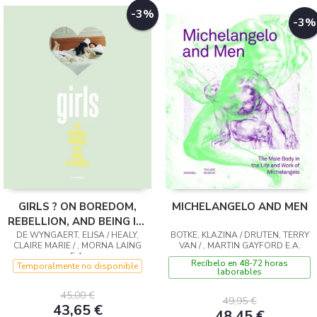
-3%
-3%
GIRLS ? ON BOREDOM,
MICHELANGELO AND MEN
REBELLION, AND BEING IN-
DE WYNGAERT, ELISA / HEALY,
BETWEEN
BOTKE, KLAZINA / DRUTEN, TERRY
CLAIRE MARIE / , MORNA LAING
VAN / , MARTIN GAYFORD E.A.
E.A.
Recíbelo en 48-72 horas
Temporalmente no disponible
laborables
45,00 €
49,95 €
43,65 €
48,45 €