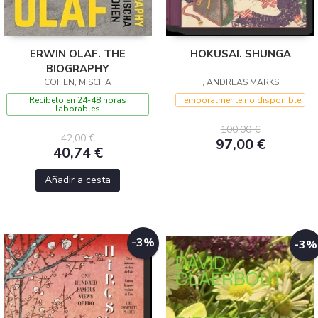
ERWIN OLAF. THE
HOKUSAI. SHUNGA
BIOGRAPHY
COHEN, MISCHA
, ANDREAS MARKS
Recíbelo en 24-48 horas
Temporalmente no disponible
laborables
100,00 €
42,00 €
97,00 €
40,74 €
Añadir a cesta
-3%
-3%