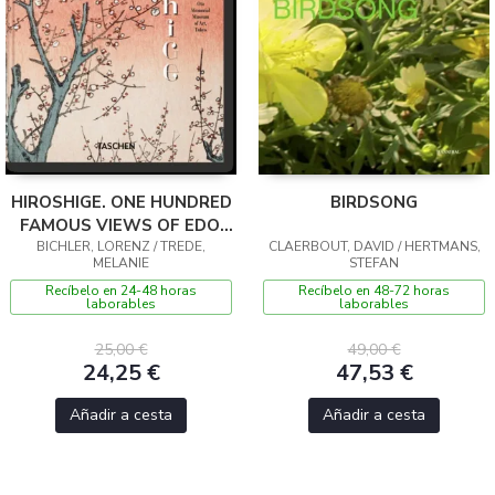
HIROSHIGE. ONE HUNDRED
BIRDSONG
FAMOUS VIEWS OF EDO.
BICHLER, LORENZ / TREDE,
45TH ED.
CLAERBOUT, DAVID / HERTMANS,
MELANIE
STEFAN
Recíbelo en 24-48 horas
Recíbelo en 48-72 horas
laborables
laborables
25,00 €
49,00 €
24,25 €
47,53 €
Añadir a cesta
Añadir a cesta