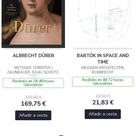
ALBRECHT DÜRER
BARTÓK IN SPACE AND
TIME
METZGER, CHRISTOF /
EN DAEM ARCHITECTEN,
ZAUNBAUER, JULIA / SCHÜTZ,
ROBBRECHT
KARL
Recíbelo en 48-72 horas
Recíbelo en 24-48 horas
laborables
laborables
22,50 €
175,00 €
21,83 €
169,75 €
Añadir a cesta
Añadir a cesta