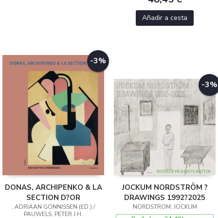
Añadir a cesta
-3%
-3%
DONAS, ARCHIPENKO & LA
JOCKUM NORDSTRÖM ?
SECTION D?OR
DRAWINGS 1992?2025
, ADRIAAN GONNISSEN (ED.) /
NORDSTROM, JOCKUM
PAUWELS, PETER J.H.