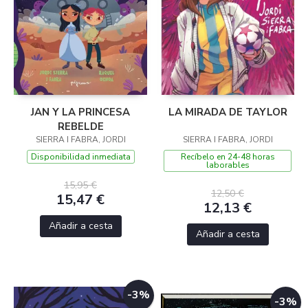
JAN Y LA PRINCESA
LA MIRADA DE TAYLOR
REBELDE
SIERRA I FABRA, JORDI
SIERRA I FABRA, JORDI
Disponibilidad inmediata
Recíbelo en 24-48 horas
laborables
15,95 €
12,50 €
15,47 €
12,13 €
Añadir a cesta
Añadir a cesta
-3%
-3%