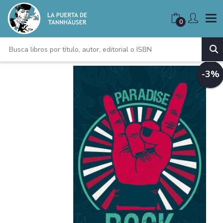
0
-3%