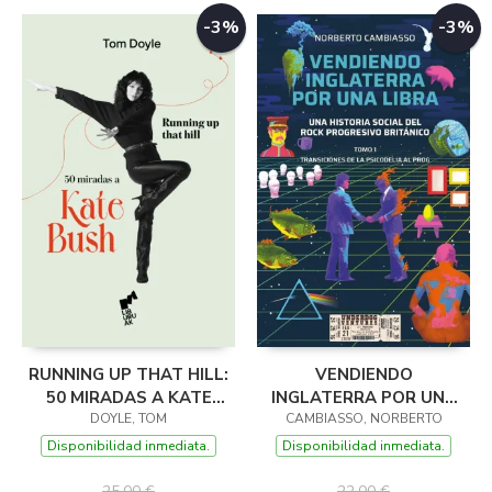
-3%
-3%
RUNNING UP THAT HILL:
VENDIENDO
50 MIRADAS A KATE
INGLATERRA POR UNA
DOYLE, TOM
BUSH
LIBRA. UNA HISTORIA
CAMBIASSO, NORBERTO
SOCIAL DEL ROCK
Disponibilidad inmediata.
Disponibilidad inmediata.
PROGRESIVO BRIT
25,00 €
22,00 €