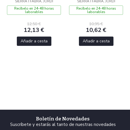
SIERRA I FABRA, JORDI
ESPELUZNANTES
SIERRA I FABRA, JORDI
Recíbelo en 24-48 horas
Recíbelo en 24-48 horas
laborables
laborables
12,50 €
10,95 €
12,13 €
10,62 €
Añadir a cesta
Añadir a cesta
Boletín de Novedades
Suscríbete y estarás al tanto de nuestras novedades