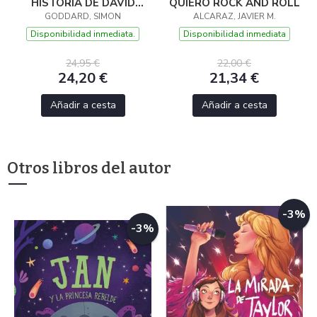
HISTORIA DE DAVID
QUIERO ROCK AND ROLL
BOWIE Y ZIGGY
GODDARD, SIMON
ALCARAZ, JAVIER M.
STARDUST
Disponibilidad inmediata.
Disponibilidad inmediata
24,95 €
22,00 €
24,20 €
21,34 €
Añadir a cesta
Añadir a cesta
Otros libros del autor
-3%
-3%