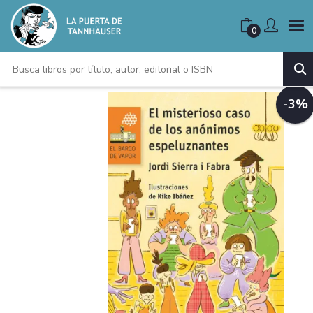
0
-3%