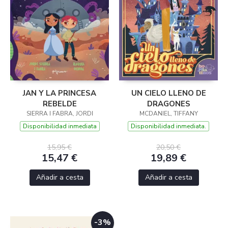
JAN Y LA PRINCESA
UN CIELO LLENO DE
REBELDE
DRAGONES
SIERRA I FABRA, JORDI
MCDANIEL, TIFFANY
Disponibilidad inmediata
Disponibilidad inmediata.
15,95 €
20,50 €
15,47 €
19,89 €
Añadir a cesta
Añadir a cesta
-3%