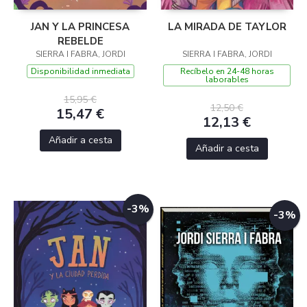
JAN Y LA PRINCESA
LA MIRADA DE TAYLOR
REBELDE
SIERRA I FABRA, JORDI
SIERRA I FABRA, JORDI
Disponibilidad inmediata
Recíbelo en 24-48 horas
laborables
15,95 €
12,50 €
15,47 €
12,13 €
Añadir a cesta
Añadir a cesta
-3%
-3%