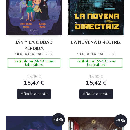
JAN Y LA CIUDAD
LA NOVENA DIRECTRIZ
PERDIDA
SIERRA I FABRA, JORDI
SIERRA I FABRA, JORDI
Recíbelo en 24-48 horas
Recíbelo en 24-48 horas
laborables
laborables
15,95 €
15,90 €
15,47 €
15,42 €
Añadir a cesta
Añadir a cesta
-3%
-3%