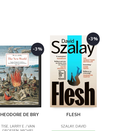
-3%
-3%
HEODORE DE BRY
FLESH
TISE, LARRY E. / VAN
SZALAY, DAVID
GROESEN, MICHIEL