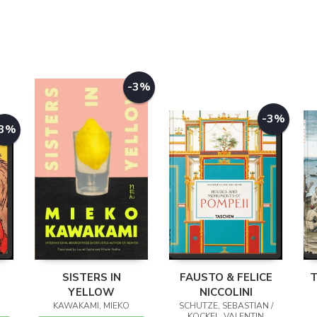
-3%
-3%
-3%
SISTERS IN
FAUSTO & FELICE
T
YELLOW
NICCOLINI
KAWAKAMI, MIEKO
SCHUTZE, SEBASTIAN /
KOCKEL, VALENTIN