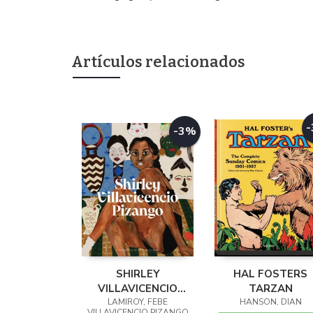
Artículos relacionados
-3%
SHIRLEY
HAL FOSTERS
VILLAVICENCIO
TARZAN
LAMIROY, FEBE
PIZANGO
HANSON, DIAN
VILLAVICENCIO PIZANGO