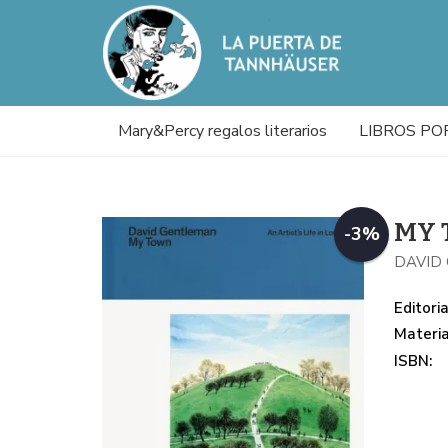
Mary&Percy regalos literarios
LIBROS PO
MY 
-3%
DAVID
Editoria
Materi
ISBN: