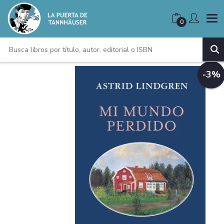
0
-3%