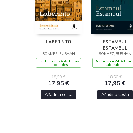
LABERINTO
ESTAMBUL
ESTAMBUL
SÖNMEZ, BURHAN
SÖNMEZ, BURHAN
Recíbelo en 24-48 horas
Recíbelo en 24-48 hor
laborables
laborables
18,50 €
18,50 €
17,95 €
17,95 €
Añadir a cesta
Añadir a cesta