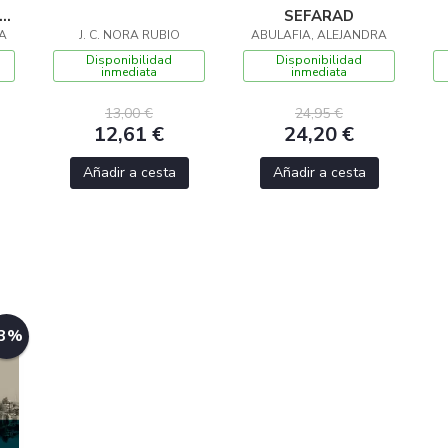
E
SEFARAD
NA
J. C. NORA RUBIO
ABULAFIA, ALEJANDRA
Disponibilidad
Disponibilidad
inmediata
inmediata
13,00 €
24,95 €
12,61 €
24,20 €
Añadir a cesta
Añadir a cesta
-3%