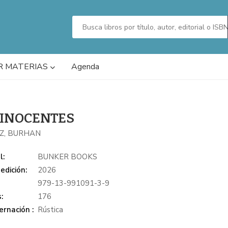
R MATERIAS
Agenda
 INOCENTES
Z, BURHAN
l:
BUNKER BOOKS
edición:
2026
979-13-991091-3-9
:
176
rnación :
Rústica