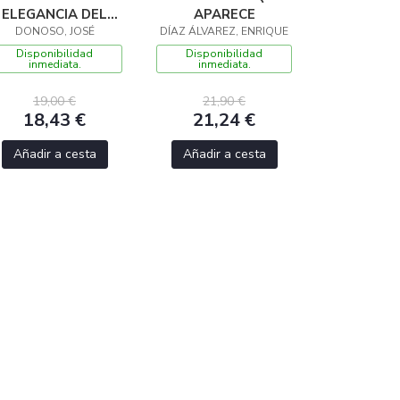
ELEGANCIA DEL
APARECE
PENSAMIENTO
DONOSO, JOSÉ
DÍAZ ÁLVAREZ, ENRIQUE
Disponibilidad
Disponibilidad
inmediata.
inmediata.
19,00 €
21,90 €
18,43 €
21,24 €
Añadir a cesta
Añadir a cesta