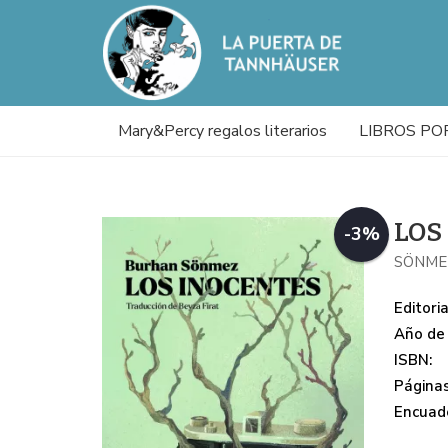
Mary&Percy regalos literarios
LIBROS PO
LOS
-3%
SÖNME
Editoria
Año de 
ISBN:
Páginas
Encuade