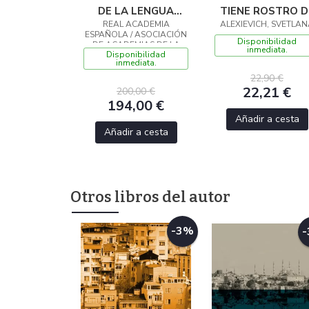
DE LA LENGUA
TIENE ROSTRO D
ESPAÑOLA. EDICIÓN
REAL ACADEMIA
ALEXIEVICH, SVETLA
MUJER
ESPAÑOLA / ASOCIACIÓN
REVISADA Y
Disponibilidad
DE ACADEMIAS DE LA
inmediata.
AMPLIADA
Disponibilidad
LENGUA ESPAÑOLA
inmediata.
22,90 €
22,21 €
200,00 €
194,00 €
Añadir a cesta
Añadir a cesta
Otros libros del autor
-3%