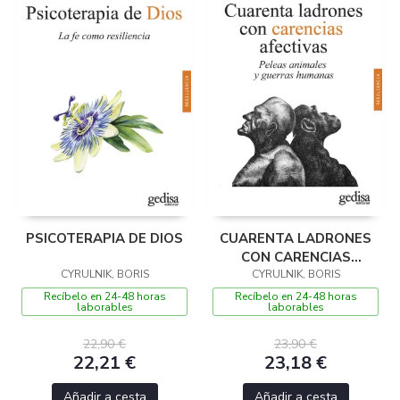
PSICOTERAPIA DE DIOS
CUARENTA LADRONES
CON CARENCIAS
CYRULNIK, BORIS
CYRULNIK, BORIS
AFECTIVAS
Recíbelo en 24-48 horas
Recíbelo en 24-48 horas
laborables
laborables
22,90 €
23,90 €
22,21 €
23,18 €
Añadir a cesta
Añadir a cesta