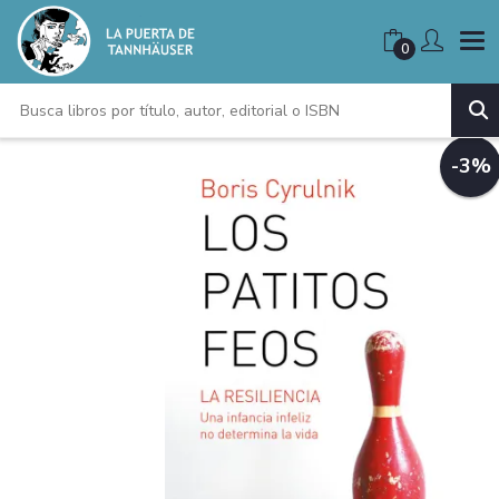
0
-3%