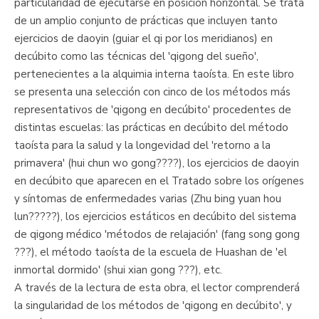
particularidad de ejecutarse en posición horizontal. Se trata
de un amplio conjunto de prácticas que incluyen tanto
ejercicios de daoyin (guiar el qi por los meridianos) en
decúbito como las técnicas del 'qigong del sueño',
pertenecientes a la alquimia interna taoísta. En este libro
se presenta una selección con cinco de los métodos más
representativos de 'qigong en decúbito' procedentes de
distintas escuelas: las prácticas en decúbito del método
taoísta para la salud y la longevidad del 'retorno a la
primavera' (hui chun wo gong????), los ejercicios de daoyin
en decúbito que aparecen en el Tratado sobre los orígenes
y síntomas de enfermedades varias (Zhu bing yuan hou
lun?????), los ejercicios estáticos en decúbito del sistema
de qigong médico 'métodos de relajación' (fang song gong
???), el método taoísta de la escuela de Huashan de 'el
inmortal dormido' (shui xian gong ???), etc.
A través de la lectura de esta obra, el lector comprenderá
la singularidad de los métodos de 'qigong en decúbito', y