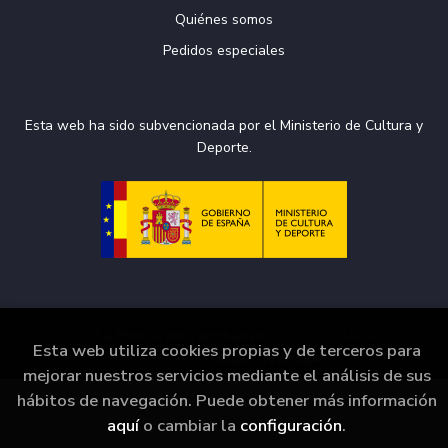
Quiénes somos
Pedidos especiales
Esta web ha sido subvencionada por el Ministerio de Cultura y
Deporte.
2026 ©
La Puerta de Tannhäuser
. Todos los Derechos
Esta web utiliza cookies propias y de terceros para
Reservados |
Grupo Trevenque
mejorar nuestros servicios mediante el análisis de sus
hábitos de navegación. Puede obtener más información
aquí
o cambiar la
configuración
.