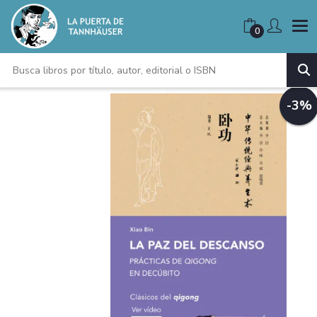
0
-3%