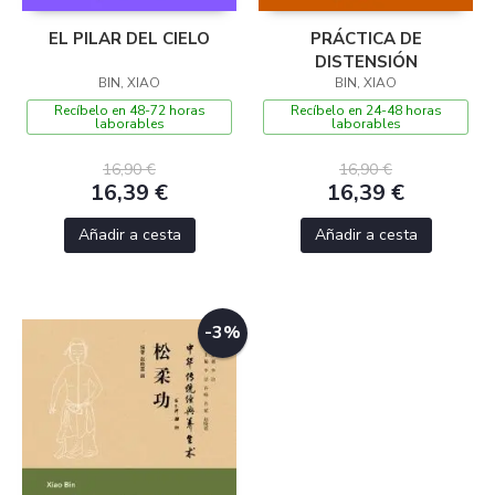
EL PILAR DEL CIELO
PRÁCTICA DE
DISTENSIÓN
BIN, XIAO
BIN, XIAO
Recíbelo en 48-72 horas
Recíbelo en 24-48 horas
laborables
laborables
16,90 €
16,90 €
16,39 €
16,39 €
Añadir a cesta
Añadir a cesta
-3%