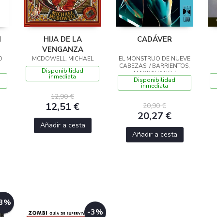
N
HIJA DE LA
CADÁVER
VENGANZA
D
MCDOWELL, MICHAEL
EL MONSTRUO DE NUEVE
CABEZAS, / BARRIENTOS,
Disponibilidad
MAXIMILIANO /
inmediata
Disponibilidad
GROSSMAN, LUCILA /
inmediata
ANCIRA, LOLA / RIVERO,
12,90 €
12,51 €
20,90 €
20,27 €
Añadir a cesta
Añadir a cesta
-3%
-3%