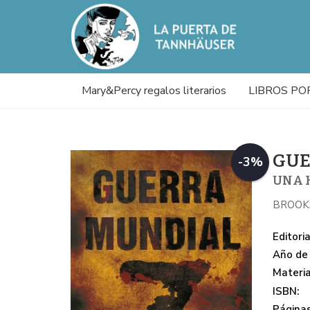
Mary&Percy regalos literarios
LIBROS PO
GUE
-3%
UNA 
BROOK
Editoria
Año de 
Materi
ISBN:
Páginas