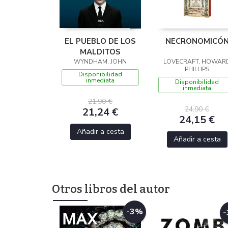
EL PUEBLO DE LOS
NECRONOMICÓ
MALDITOS
WYNDHAM, JOHN
LOVECRAFT, HOWAR
PHILLIPS
Disponibilidad
inmediata
Disponibilidad
inmediata
21,90 €
24,90 €
21,24 €
24,15 €
Añadir a cesta
Añadir a cesta
Otros libros del autor
-3%