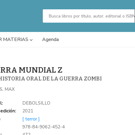
R MATERIAS
Agenda
RRA MUNDIAL Z
HISTORIA ORAL DE LA GUERRA ZOMBI
S, MAX
l:
DEBOLSILLO
edición:
2021
a
[ terror ]
978-84-9062-452-4
:
472