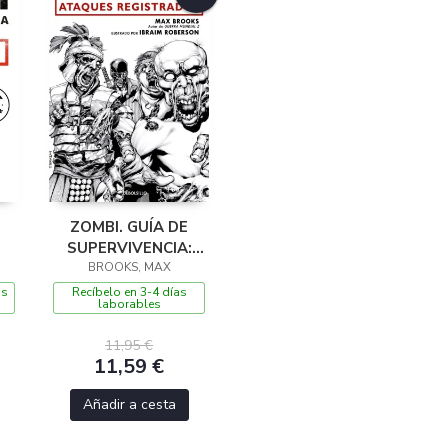
ZOMBI. GUÍA DE
SUPERVIVENCIA:
BROOKS, MAX
ATAQUES
REGISTRADOS
as
Recíbelo en 3-4 días
laborables
11,95 €
11,59 €
Añadir a cesta