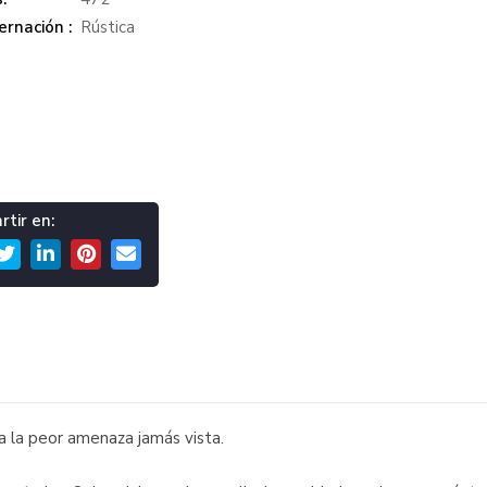
rnación :
Rústica
tir en:
a la peor amenaza jamás vista.