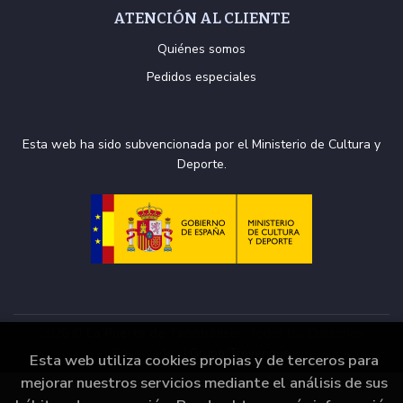
ATENCIÓN AL CLIENTE
Quiénes somos
Pedidos especiales
Esta web ha sido subvencionada por el Ministerio de Cultura y
Deporte.
2026 ©
La Puerta de Tannhäuser
. Todos los Derechos
Reservados |
Grupo Trevenque
Esta web utiliza cookies propias y de terceros para
mejorar nuestros servicios mediante el análisis de sus