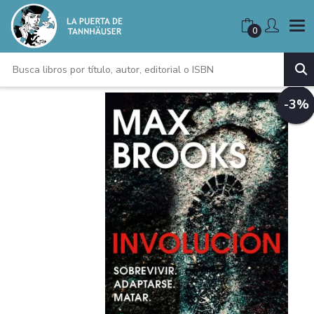
0
-3%