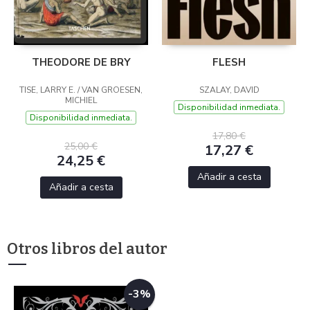
THEODORE DE BRY
FLESH
TISE, LARRY E. / VAN GROESEN,
SZALAY, DAVID
MICHIEL
Disponibilidad inmediata.
Disponibilidad inmediata.
17,80 €
25,00 €
17,27 €
24,25 €
Añadir a cesta
Añadir a cesta
Otros libros del autor
-3%