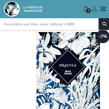
0
-3%