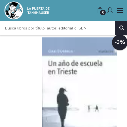
0
-3%