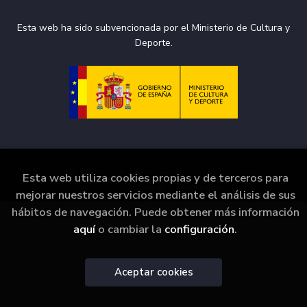
Esta web ha sido subvencionada por el Ministerio de Cultura y
Deporte.
2026 ©
La Puerta de Tannhäuser
. Todos los Derechos
Esta web utiliza cookies propias y de terceros para
Reservados |
Grupo Trevenque
mejorar nuestros servicios mediante el análisis de sus
hábitos de navegación. Puede obtener más información
aquí
o cambiar la
configuración
.
Aceptar cookies