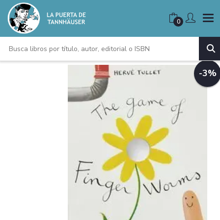
0
-3%