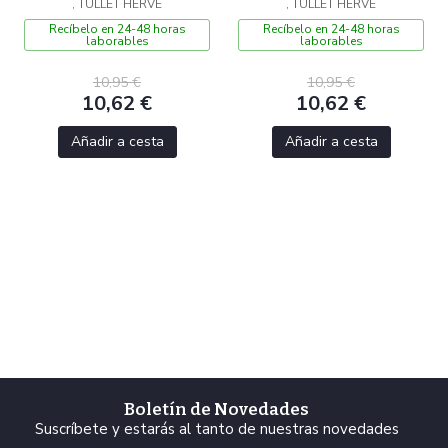
, TULLET HERVE
, TULLET HERVE
Recíbelo en 24-48 horas
Recíbelo en 24-48 horas
laborables
laborables
10,95 €
10,95 €
10,62 €
10,62 €
Añadir a cesta
Añadir a cesta
Boletín de Novedades
Suscríbete y estarás al tanto de nuestras novedades