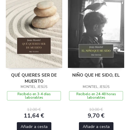
QUÉ QUIERES SER DE
NIÑO QUE HE SIDO, EL
MUERTO
MONTIEL, JESÚS
MONTIEL, JESÚS
Recíbelo en 3-4 días
Recíbelo en 24-48 horas
laborables
laborables
12,00 €
10,00 €
11,64 €
9,70 €
Añadir a cesta
Añadir a cesta