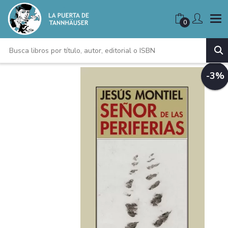
0
-3%