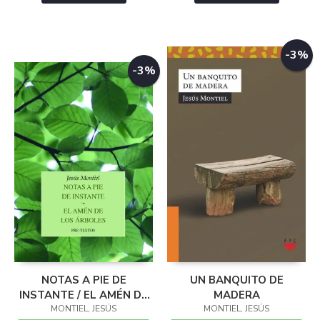
-3%
-3%
NOTAS A PIE DE
UN BANQUITO DE
INSTANTE / EL AMÉN DE
MADERA
LOS ÁRBOLES
MONTIEL, JESÚS
MONTIEL, JESÚS