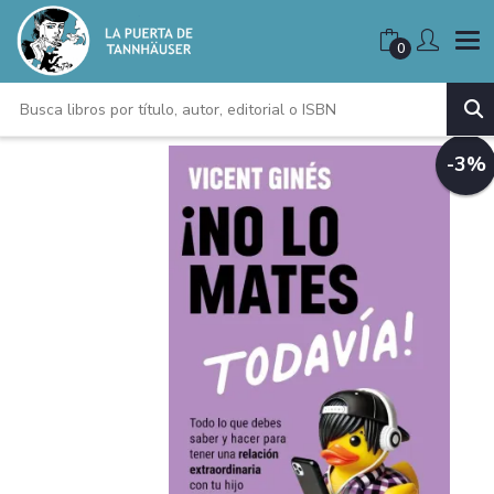
0
-3%