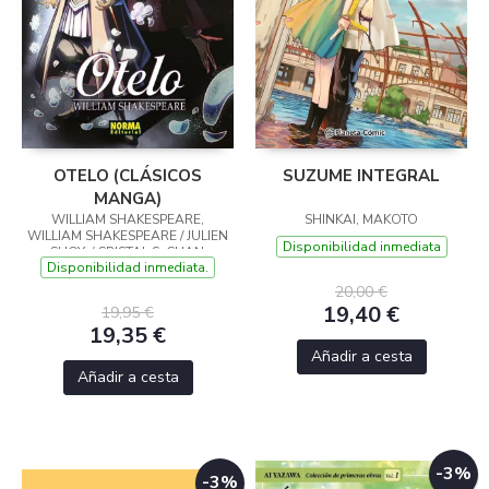
OTELO (CLÁSICOS
SUZUME INTEGRAL
MANGA)
WILLIAM SHAKESPEARE,
SHINKAI, MAKOTO
WILLIAM SHAKESPEARE / JULIEN
Disponibilidad inmediata
CHOY, / CRISTAL S. CHAN,
Disponibilidad inmediata.
20,00 €
19,40 €
19,95 €
19,35 €
Añadir a cesta
Añadir a cesta
-3%
-3%