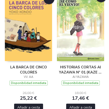
LA BARCA DE CINCO
HISTORIAS CORTAS AI
COLORES
YAZAWA Nº 01 (KAZE NI
VV. AA
AI YAZAWA
NARE!)
Disponibilidad inmediata
Disponibilidad inmediata
26,00 €
18,00 €
25,22 €
17,46 €
Añadir a cesta
Añadir a cesta