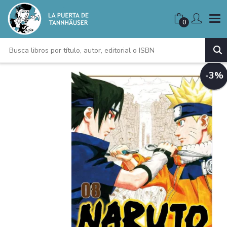
0
-3%