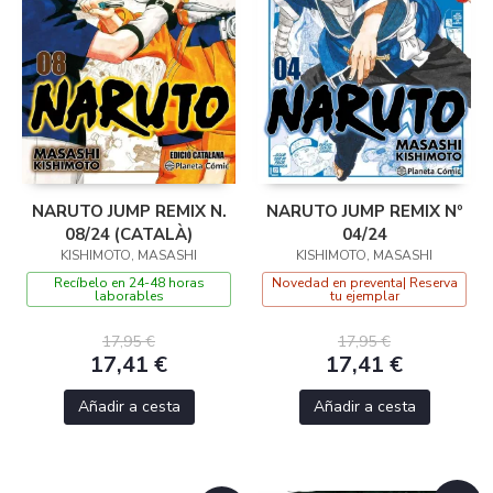
NARUTO JUMP REMIX N.
NARUTO JUMP REMIX Nº
08/24 (CATALÀ)
04/24
KISHIMOTO, MASASHI
KISHIMOTO, MASASHI
Recíbelo en 24-48 horas
Novedad en preventa| Reserva
laborables
tu ejemplar
17,95 €
17,95 €
17,41 €
17,41 €
Añadir a cesta
Añadir a cesta