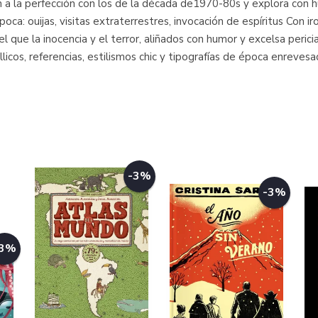
an a la perfección con los de la década de1970-80s y explora con
oca: ouijas, visitas extraterrestres, invocación de espíritus Con i
l que la inocencia y el terror, aliñados con humor y excelsa pericia
llicos, referencias, estilismos chic y tipografías de época enrevesa
-3%
-3%
-3%