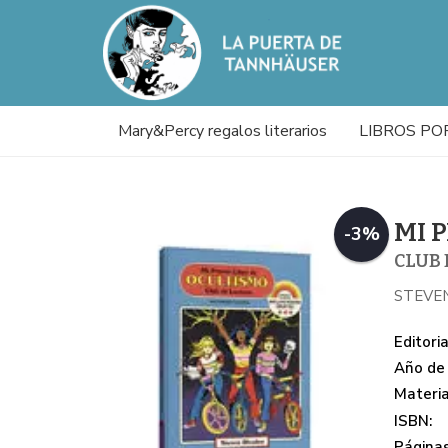
Mary&Percy regalos literarios
LIBROS PO
MI 
-3%
CLUB
STEVE
Editoria
Año de 
Materi
ISBN:
Páginas