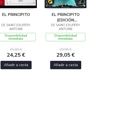
EL PRINCIPITO
EL PRINCIPITO
(EDICIÓN
DE SAINT-EXUPÉRY,
DE SAINT-EXUPÉRY,
ILUSTRADA Y
ANTOINE
ANTOINE
ANIMADA POR
Disponibilidad
Disponibilidad
MINALIMA)
inmediata.
inmediata.
25,00 €
29,95 €
24,25 €
29,05 €
Añadir a cesta
Añadir a cesta