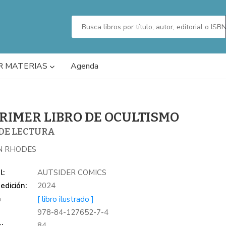
R MATERIAS
Agenda
PRIMER LIBRO DE OCULTISMO
 DE LECTURA
N RHODES
l:
AUTSIDER COMICS
edición:
2024
a
[ libro ilustrado ]
978-84-127652-7-4
:
84