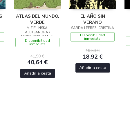
S
ATLAS DEL MUNDO.
EL AÑO SIN
VERDE
VERANO
MIZIELINSKA,
SARDÀ I PÉREZ, CRISTINA
ALEKSANDRA /
Disponibilidad
MIZIELINSKI, DANIEL
inmediata.
Disponibilidad
inmediata
19,50 €
18,92 €
41,90 €
40,64 €
Añadir a cesta
Añadir a cesta