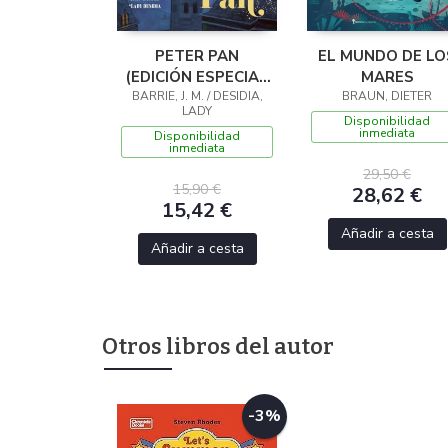
PETER PAN
EL MUNDO DE LO
(EDICIÓN ESPECIAL
MARES
BARRIE, J. M. / DESIDIA,
CON CANTOS
BRAUN, DIETER
LADY
TINTADOS)
Disponibilidad
inmediata
Disponibilidad
inmediata
29,50 €
15,90 €
28,62 €
15,42 €
Añadir a cesta
Añadir a cesta
Otros libros del autor
-3%