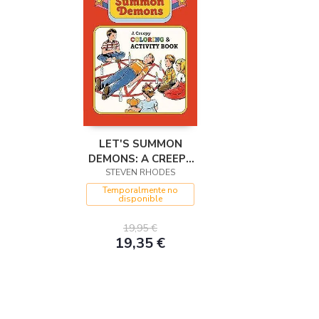
LET'S SUMMON
DEMONS: A CREEPY
COLORING AND
STEVEN RHODES
ACTIVITY BOOK
Temporalmente no
disponible
19,95 €
19,35 €