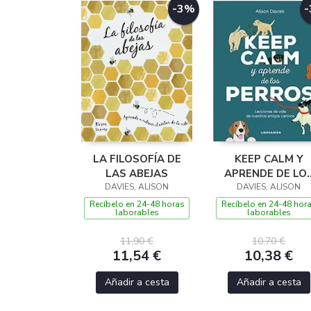
-3%
LA FILOSOFÍA DE
KEEP CALM Y
LAS ABEJAS
APRENDE DE LO
DAVIES, ALISON
DAVIES, ALISON
PERROS
Recíbelo en 24-48 horas
Recíbelo en 24-48 hor
laborables
laborables
11,90 €
10,70 €
11,54 €
10,38 €
Añadir a cesta
Añadir a cesta