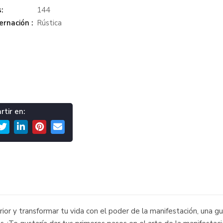
:
144
rnación :
Rústica
tir en:
r y transformar tu vida con el poder de la manifestación, una guía