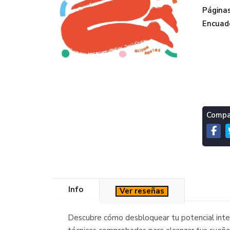
Páginas
Encuade
Compar
Info
Ver reseñas
Descubre cómo desbloquear tu potencial interio