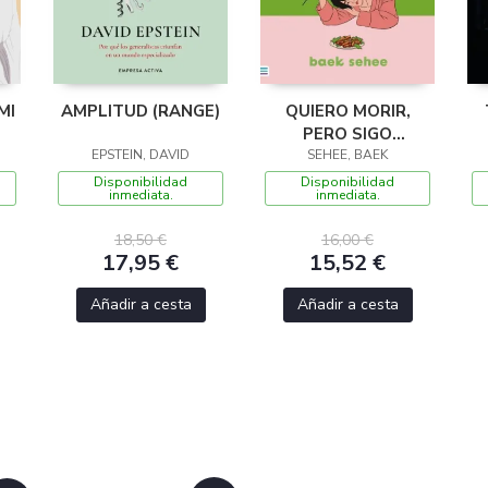
MI
AMPLITUD (RANGE)
QUIERO MORIR,
PERO SIGO
EPSTEIN, DAVID
QUERIENDO COMER
SEHEE, BAEK
TTEOKBOKKI
Disponibilidad
Disponibilidad
inmediata.
inmediata.
18,50 €
16,00 €
17,95 €
15,52 €
Añadir a cesta
Añadir a cesta