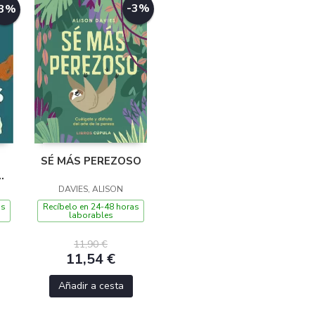
-3%
-3%
SÉ MÁS PEREZOSO
S
DAVIES, ALISON
as
Recíbelo en 24-48 horas
laborables
11,90 €
11,54 €
Añadir a cesta