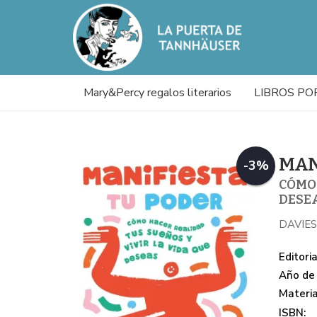
Mary&Percy regalos literarios
LIBROS PO
MAN
-3%
CÓMO 
DESE
DAVIES
Editoria
Año de 
Materi
ISBN: