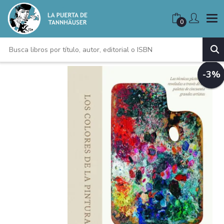
0
-3%