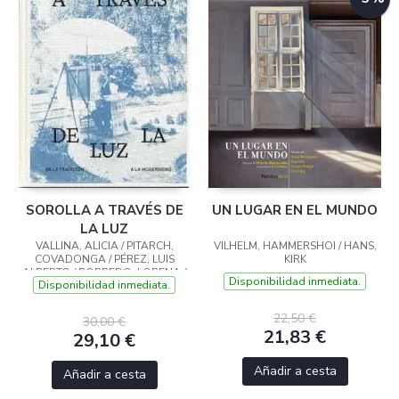
SOROLLA A TRAVÉS DE
UN LUGAR EN EL MUNDO
LA LUZ
VALLINA, ALICIA / PITARCH,
VILHELM, HAMMERSHOI / HANS,
COVADONGA / PÉREZ, LUIS
KIRK
ALBERTO / ROBREDO, LORENA /
Disponibilidad inmediata.
Disponibilidad inmediata.
FERNÁNDEZ, CONCEPCIÓN /
BERNAL, ENEAS / VALLINA,
ALICIA VALLINA
22,50 €
30,00 €
21,83 €
29,10 €
Añadir a cesta
Añadir a cesta