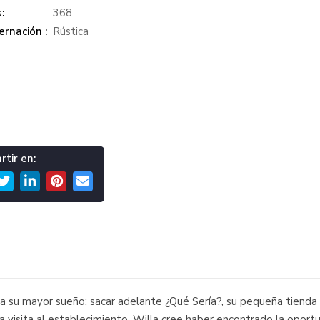
:
368
rnación :
Rústica
tir en:
o a su mayor sueño: sacar adelante ¿Qué Sería?, su pequeña tiend
visita al establecimiento, Willa cree haber encontrado la oportu