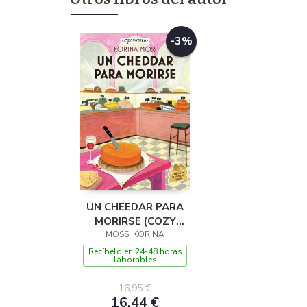
-3%
UN CHEEDAR PARA
MORIRSE (COZY
MOSS, KORINA
MYSTERY)
Recíbelo en 24-48 horas
laborables
16,95 €
16,44 €