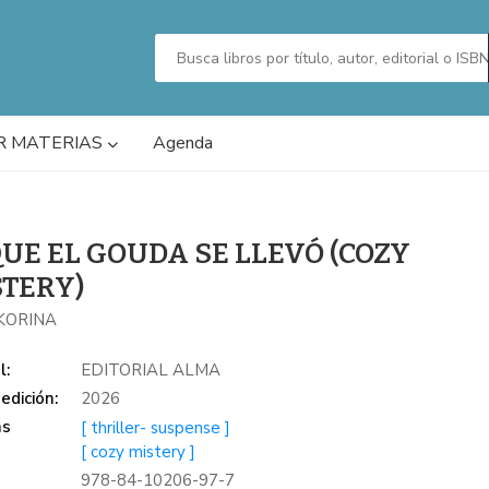
R MATERIAS
Agenda
QUE EL GOUDA SE LLEVÓ (COZY
TERY)
KORINA
l:
EDITORIAL ALMA
edición:
2026
as
[ thriller- suspense ]
[ cozy mistery ]
978-84-10206-97-7