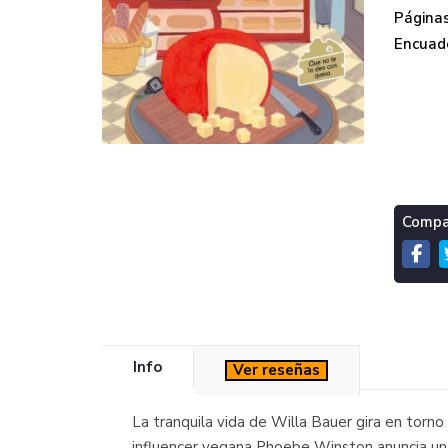
Páginas
Encuade
Compar
Info
Ver reseñas
La tranquila vida de Willa Bauer gira en torn
influencer vegana Phoebe Winston anuncia una 