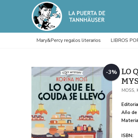
Mary&Percy regalos literarios
LIBROS PO
LO 
-3%
MYS
MOSS, 
Editoria
Año de 
Materi
ISBN: