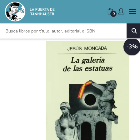
0
-3%