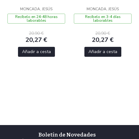
MONCADA, JESÚS
MONCADA, JESÚS
Recíbelo en 24-48 horas
Recíbelo en 3-4 días
laborables
laborables
20,90 €
20,90 €
20,27 €
20,27 €
Añadir a cesta
Añadir a cesta
Boletín de Novedades