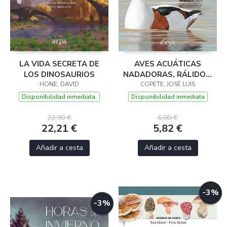
LA VIDA SECRETA DE
AVES ACUÁTICAS
LOS DINOSAURIOS
NADADORAS, RÁLIDOS,
HONE, DAVID
COPETE, JOSÉ LUIS
GAVIOTAS Y
CHARRANES DE LAS
Disponibilidad inmediata.
Disponibilidad inmediata
ZONAS HÚMEDAS DE
22,90 €
6,00 €
22,21 €
5,82 €
Añadir a cesta
Añadir a cesta
-3%
-3%