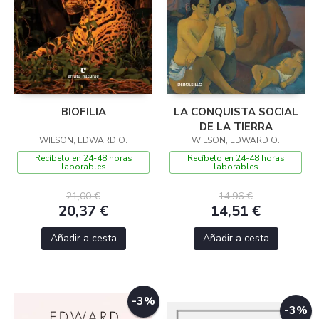
BIOFILIA
LA CONQUISTA SOCIAL
DE LA TIERRA
WILSON, EDWARD O.
WILSON, EDWARD O.
Recíbelo en 24-48 horas
Recíbelo en 24-48 horas
laborables
laborables
21,00 €
14,96 €
20,37 €
14,51 €
Añadir a cesta
Añadir a cesta
-3%
-3%