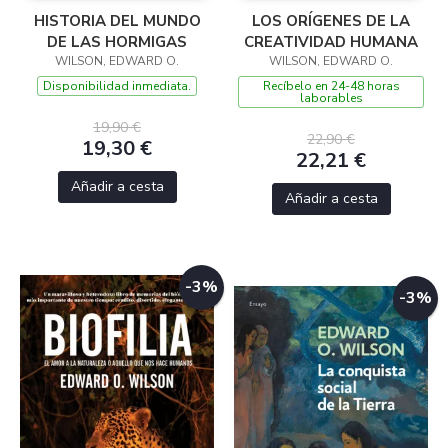
HISTORIA DEL MUNDO
LOS ORÍGENES DE LA
DE LAS HORMIGAS
CREATIVIDAD HUMANA
WILSON, EDWARD O.
WILSON, EDWARD O.
Disponibilidad inmediata.
Recíbelo en 24-48 horas
laborables
19,90 €
22,90 €
19,30 €
22,21 €
Añadir a cesta
Añadir a cesta
-3%
-3%