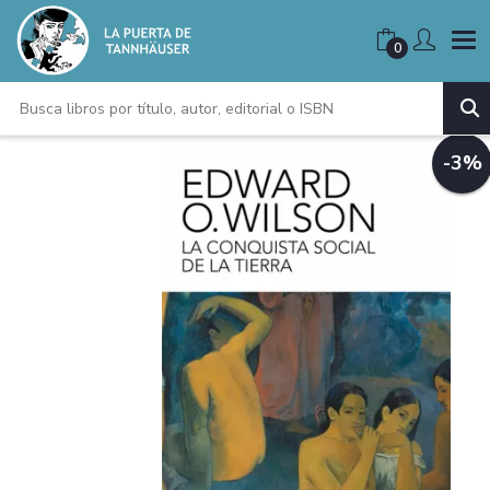
0
-3%