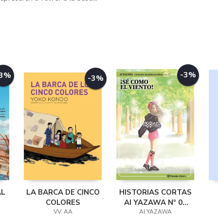
-3%
-3%
-3%
AL
LA BARCA DE CINCO
HISTORIAS CORTAS
COLORES
AI YAZAWA Nº 01
VV. AA
(KAZE NI NARE!)
AI YAZAWA