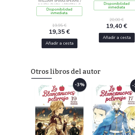
WILLIAM SHAKESPEARE /
Disponibilidad
JULIEN CHOY, / CRISTAL S.
inmediata
Disponibilidad
CHAN,
inmediata.
20,00 €
19,40 €
19,95 €
19,35 €
Añadir a cesta
Añadir a cesta
Otros libros del autor
-3%