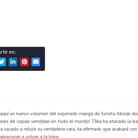
tir en:
aquí un nuevo volumen del esperado manga de Sorata Akizuki don
llones de copias vendidas en todo el mundo! Tôka ha atacado la ba
 ha sacado a relucir su verdadera cara, ha afirmado que acabará co
apresuran a volver a la base...