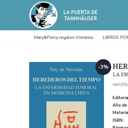
Mary&Percy regalos literarios
LIBROS PO
HER
-3%
LA E
NAVER
Editoria
Año de 
Materi
ISBN:
Páginas