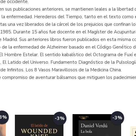
 de occidente.
en sus publicaciones anteriores, se mantienen leales a la libert
de la enfermedad. Herederos del Tiempo, tanto en el texto como
tas una vez liberados de la cárcel de los prejuicios que confinan l
 1985. Durante 15 años fue docente en el Magíster de Acupuntura 
Madrid. Sus anteriores libros fueron publicados en esta misma co
de la enfermedad de Alzheimer basado en el Código Genético descr
El Hombre Estelar. El sentido kabalístico del Octograma de Fuxí en 
, El Latido del Universo. Fundamento Diagnóstico de la Pulsología 
 de Infinitos. Los 8 Vasos Maravillosos de la Medicina China.
ble compromiso de aventurar bálsamos que mitiguen los padecimien
-3%
-3%
-3%