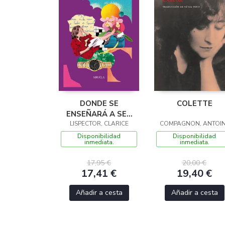
DONDE SE
COLETTE
ENSEÑARÁ A SER
LISPECTOR, CLARICE
FELIZ
COMPAGNON, ANTOI
Disponibilidad
Disponibilidad
inmediata.
inmediata.
17,95 €
20,00 €
17,41 €
19,40 €
Añadir a cesta
Añadir a cesta