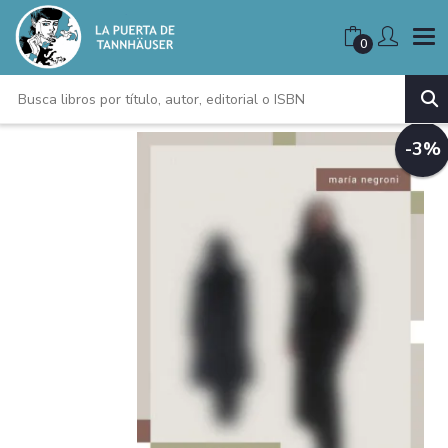
0
-3%