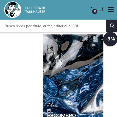
0
-3%