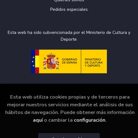
Pedidos especiales
Esta web ha sido subvencionada por el Ministerio de Cultura y
Deporte.
Esta web utiliza cookies propias y de terceros para
2026 ©
La Puerta de Tannhäuser
. Todos los Derechos
Reservados |
Grupo Trevenque
mejorar nuestros servicios mediante el análisis de sus
hábitos de navegación. Puede obtener más información
aquí
o cambiar la
configuración
.