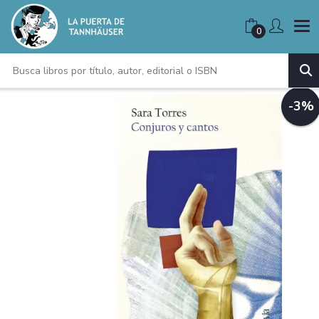
0
-3%