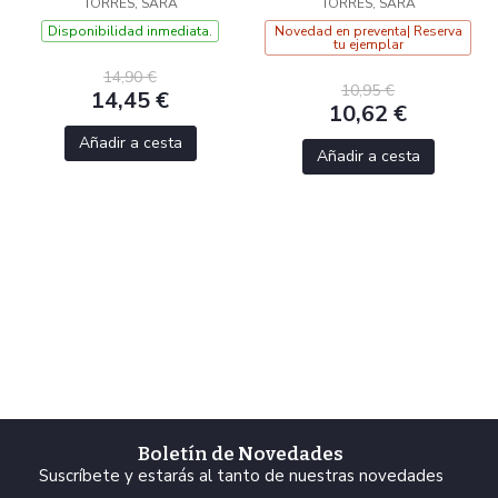
TORRES, SARA
TORRES, SARA
Disponibilidad inmediata.
Novedad en preventa| Reserva
tu ejemplar
14,90 €
10,95 €
14,45 €
10,62 €
Añadir a cesta
Añadir a cesta
Boletín de Novedades
Suscríbete y estarás al tanto de nuestras novedades