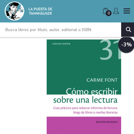
0
-3%