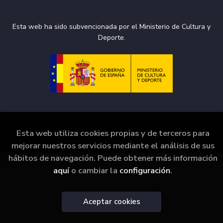
Esta web ha sido subvencionada por el Ministerio de Cultura y
Deporte.
2026 ©
La Puerta de Tannhäuser
. Todos los Derechos
Esta web utiliza cookies propias y de terceros para
Reservados |
Grupo Trevenque
mejorar nuestros servicios mediante el análisis de sus
hábitos de navegación. Puede obtener más información
aquí
o cambiar la
configuración
.
Aceptar cookies