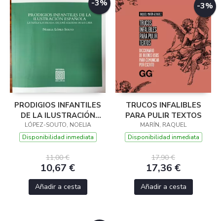
-3%
-3%
PRODIGIOS INFANTILES
TRUCOS INFALIBLES
DE LA ILUSTRACIÓN
PARA PULIR TEXTOS
LÓPEZ-SOUTO, NOELIA
ESPAÑOLA
MARÍN, RAQUEL
Disponibilidad inmediata
Disponibilidad inmediata
11,00 €
17,90 €
10,67 €
17,36 €
Añadir a cesta
Añadir a cesta