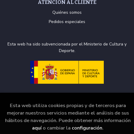
ATENCIÓN AL CLIENTE
Quiénes somos
Pedidos especiales
Esta web ha sido subvencionada por el Ministerio de Cultura y
Deporte.
Esta web utiliza cookies propias y de terceros para
2026 ©
La Puerta de Tannhäuser
. Todos los Derechos
mejorar nuestros servicios mediante el análisis de sus
Reservados |
Grupo Trevenque
hábitos de navegación. Puede obtener más información
aquí
o cambiar la
configuración
.