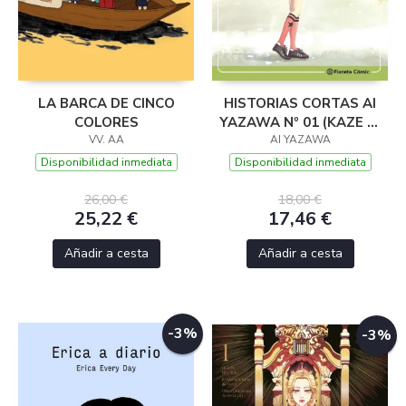
LA BARCA DE CINCO
HISTORIAS CORTAS AI
COLORES
YAZAWA Nº 01 (KAZE NI
VV. AA
AI YAZAWA
NARE!)
Disponibilidad inmediata
Disponibilidad inmediata
26,00 €
18,00 €
25,22 €
17,46 €
Añadir a cesta
Añadir a cesta
-3%
-3%