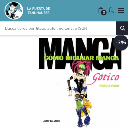
0
-3%