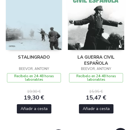
STALINGRADO
LA GUERRA CIVIL
ESPAÑOLA
BEEVOR, ANTONY
BEEVOR, ANTONY
Recíbelo en 24-48 horas
Recíbelo en 24-48 horas
laborables
laborables
19,90 €
15,95 €
19,30 €
15,47 €
Añadir a cesta
Añadir a cesta