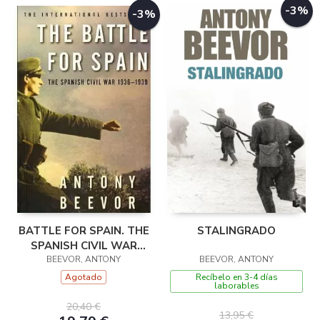
-3%
-3%
BATTLE FOR SPAIN. THE
STALINGRADO
SPANISH CIVIL WAR
BEEVOR, ANTONY
1936-1939
BEEVOR, ANTONY
Agotado
Recíbelo en 3-4 días
laborables
20,40 €
13,95 €