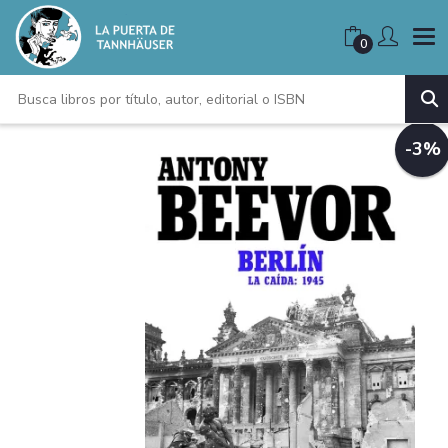
0
-3%