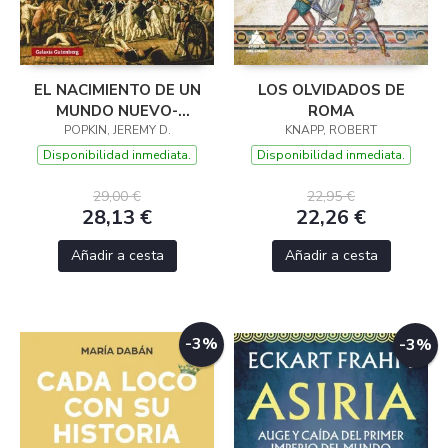
EL NACIMIENTO DE UN
LOS OLVIDADOS DE
MUNDO NUEVO-
ROMA
POPKIN, JEREMY D.
RÚSTICA
KNAPP, ROBERT
Disponibilidad inmediata.
Disponibilidad inmediata.
29,00 €
22,95 €
28,13 €
22,26 €
Añadir a cesta
Añadir a cesta
-3%
-3%