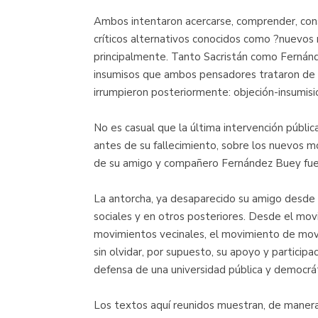
Ambos intentaron acercarse, comprender, const
críticos alternativos conocidos como ?nuevos m
principalmente. Tanto Sacristán como Fernánd
insumisos que ambos pensadores trataron de 
irrumpieron posteriormente: objeción-insumisió
No es casual que la última intervención pública
antes de su fallecimiento, sobre los nuevos m
de su amigo y compañero Fernández Buey fuer
La antorcha, ya desaparecido su amigo desde 
sociales y en otros posteriores. Desde el mov
movimientos vecinales, el movimiento de movim
sin olvidar, por supuesto, su apoyo y particip
defensa de una universidad pública y democrát
Los textos aquí reunidos muestran, de manera e