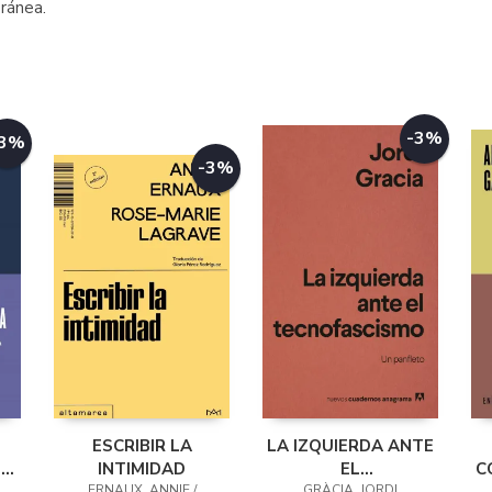
ránea.
-3%
-3%
-3%
ESCRIBIR LA
LA IZQUIERDA ANTE
IE
INTIMIDAD
EL
C
ERNAUX, ANNIE /
TECNOFASCISMO
GRÀCIA, JORDI