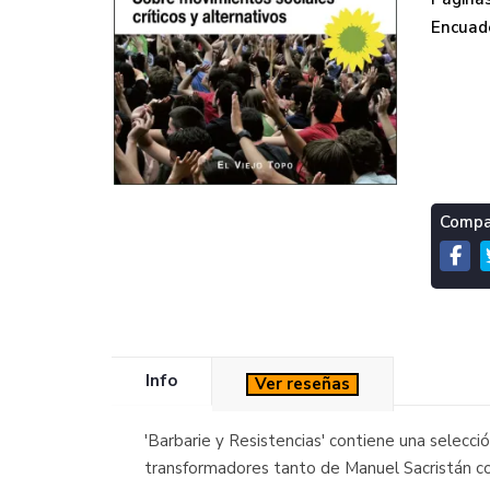
Encuade
Compar
Info
Ver reseñas
'Barbarie y Resistencias' contiene una selecci
transformadores tanto de Manuel Sacristán c