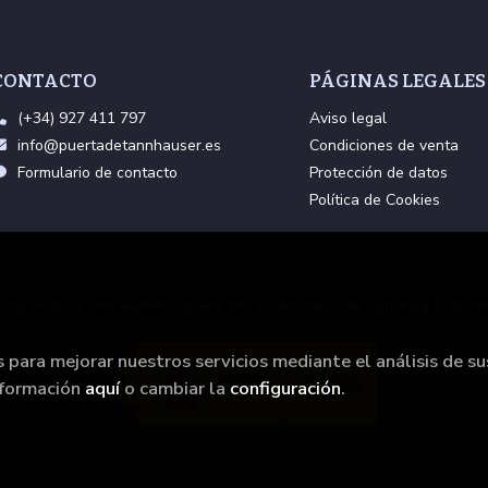
CONTACTO
PÁGINAS LEGALES
(+34) 927 411 797
Aviso legal
info@puertadetannhauser.es
Condiciones de venta
Formulario de contacto
Protección de datos
Política de Cookies
Esta web ha sido subvencionada por el Ministerio de Cultura y Deporte
s para mejorar nuestros servicios mediante el análisis de su
nformación
aquí
o cambiar la
configuración
.