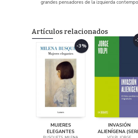
grandes pensadores de la izquierda contempo
Artículos relacionados
-3%
MUJERES
INVASIÓN
ELEGANTES
ALIENÍGENA (SER
BUSQUETS, MILENA
ENDEBATE)
VOLPI, JORGE