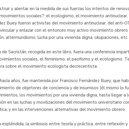
ruir y alentar en la medida de sus fuerzas los intentos de renov
ovimientos sociales?: el ecologismo, el movimiento antinuclear, e
ez Buey fueron activistas del movimiento antinuclear, del anti-O
vincular y enlazar con el entonces muy activo movimiento obrer
n, altermundismo, lucha por una vivienda digna, okupaciones, etc.
 de Sacristán, recogida en este libro, fuera una conferencia impar
ovimientos sociales, el feminismo, el pacifismo y el ecologismo. 
a sobre el movimiento ecologista decrecentista.
hacía años, fue mantenida por Francisco Fernández Buey, que habl
imiento de objetores de conciencia y de insumisos (él mismo lo fu
ientos, los movimientos por una vivienda digna, hasta llegar a l
ación en las luchas y movilizaciones del movimiento universitario 
ica, y en las intervenciones alternativas del movimiento obrero.
spléndida, la simbiosis entre teoría y práctica, entre reflexión y 