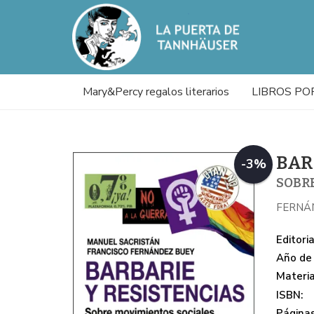
Mary&Percy regalos literarios
LIBROS PO
BAR
-3%
SOBR
FERNÁ
Editoria
Año de 
Materi
ISBN:
Páginas