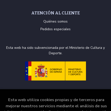
ATENCIÓN AL CLIENTE
Quiénes somos
Pedidos especiales
Esta web ha sido subvencionada por el Ministerio de Cultura y
Deporte.
Esta web utiliza cookies propias y de terceros para
2026 ©
La Puerta de Tannhäuser
. Todos los Derechos
Reservados |
Grupo Trevenque
mejorar nuestros servicios mediante el análisis de sus