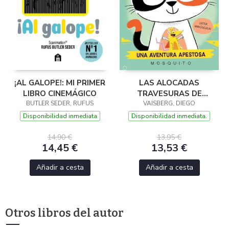
¡AL GALOPE!: MI PRIMER
LAS ALOCADAS
LIBRO CINEMÁGICO
TRAVESURAS DE
BUTLER SEDER, RUFUS
VAISBERG, DIEGO
CALICÓ (N1)
Disponibilidad inmediata
Disponibilidad inmediata.
14,90 €
13,95 €
14,45 €
13,53 €
Añadir a cesta
Añadir a cesta
Otros libros del autor