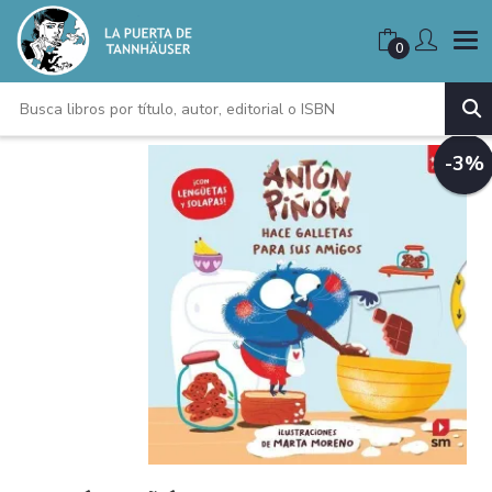
0
-3%