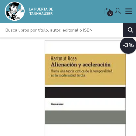
0
-3%