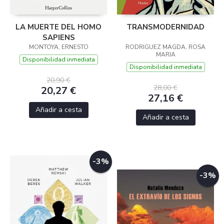
LA MUERTE DEL HOMO
TRANSMODERNIDAD
SAPIENS
MONTOYA, ERNESTO
RODRIGUEZ MAGDA, ROSA
MARIA
Disponibilidad inmediata
Disponibilidad inmediata
20,90 €
28,00 €
20,27 €
27,16 €
Añadir a cesta
Añadir a cesta
-3%
-3%