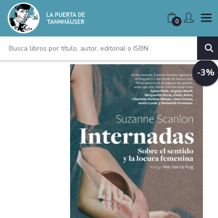
0
-3%