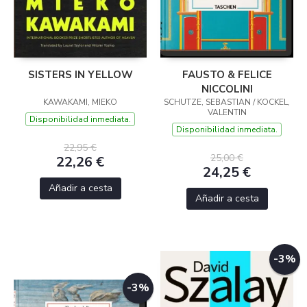
SISTERS IN YELLOW
FAUSTO & FELICE
NICCOLINI
KAWAKAMI, MIEKO
SCHUTZE, SEBASTIAN / KOCKEL,
VALENTIN
Disponibilidad inmediata.
Disponibilidad inmediata.
22,95 €
25,00 €
22,26 €
24,25 €
Añadir a cesta
Añadir a cesta
-3%
-3%