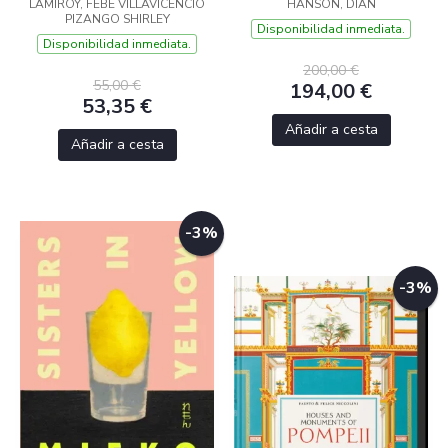
LAMIROY, FEBE VILLAVICENCIO
HANSON, DIAN
PIZANGO SHIRLEY
Disponibilidad inmediata.
Disponibilidad inmediata.
200,00 €
55,00 €
194,00 €
53,35 €
Añadir a cesta
Añadir a cesta
-3%
-3%