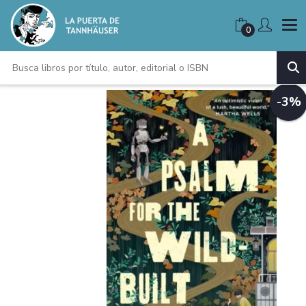
0
-3%