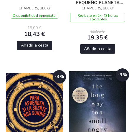
PEQUEÑO PLANETA
CHAMBERS, BECKY
CHAMBERS, BECKY
IRACUNDO
Disponibilidad inmediata.
Recíbelo en 24-48 horas
laborables
19,00 €
19,95 €
18,43 €
19,35 €
Añadir a cesta
Añadir a cesta
-3%
-3%