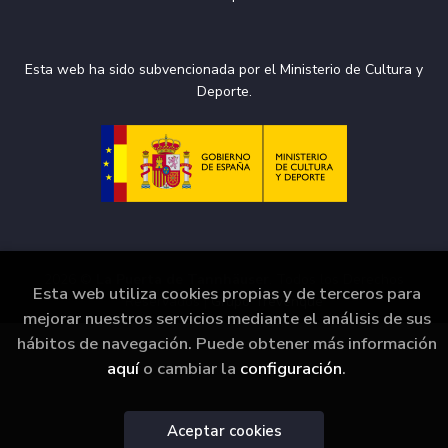
Esta web ha sido subvencionada por el Ministerio de Cultura y
Deporte.
2026 ©
La Puerta de Tannhäuser
. Todos los Derechos
Esta web utiliza cookies propias y de terceros para
Reservados |
Grupo Trevenque
mejorar nuestros servicios mediante el análisis de sus
hábitos de navegación. Puede obtener más información
aquí
o cambiar la
configuración
.
Aceptar cookies