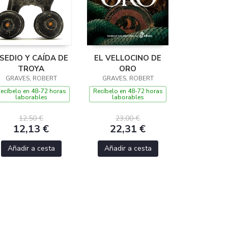
SEDIO Y CAÍDA DE
EL VELLOCINO DE
TROYA
ORO
GRAVES, ROBERT
GRAVES, ROBERT
ecíbelo en 48-72 horas
Recíbelo en 48-72 horas
laborables
laborables
12,50 €
23,00 €
12,13 €
22,31 €
Añadir a cesta
Añadir a cesta