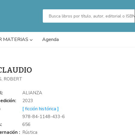
R MATERIAS
Agenda
 CLAUDIO
S, ROBERT
l:
ALIANZA
edición:
2023
a
[ ficción histórica ]
978-84-1148-433-6
:
656
rnación :
Rústica