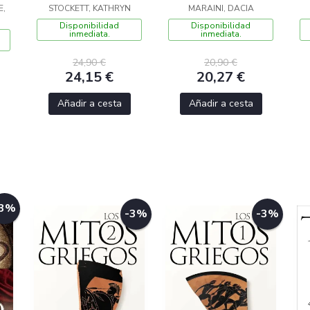
E,
STOCKETT, KATHRYN
MARAINI, DACIA
Disponibilidad
Disponibilidad
inmediata.
inmediata.
24,90 €
20,90 €
24,15 €
20,27 €
Añadir a cesta
Añadir a cesta
-3%
-3%
-3%