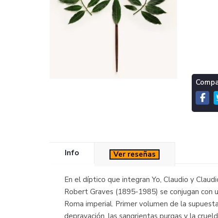
Compar
Info
Ver reseñas
En el díptico que integran Yo, Claudio y Claud
Robert Graves (1895-1985) se conjugan con una
Roma imperial. Primer volumen de la supuesta "
depravación, las sangrientas purgas y la cruel