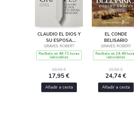
CLAUDIO EL DIOS Y
EL CONDE
SU ESPOSA
BELISARIO
GRAVES, ROBERT
MESALINA
GRAVES, ROBERT
Recíbelo en 48-72 horas
Recíbelo en 24-48 hor
laborables
laborables
18,50 €
25,50 €
17,95 €
24,74 €
Añadir a cesta
Añadir a cesta