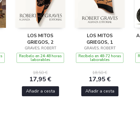
LOS MITOS
LOS MITOS
A
GRIEGOS, 2
GRIEGOS, 1
GRAVES, ROBERT
GRAVES, ROBERT
as
Recíbelo en 24-48 horas
Recíbelo en 48-72 horas
R
laborables
laborables
18,50 €
18,50 €
17,95 €
17,95 €
Añadir a cesta
Añadir a cesta