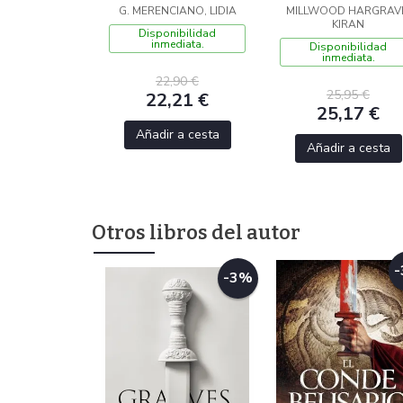
G. MERENCIANO, LIDIA
MILLWOOD HARGRAV
CON CANTOS
KIRAN
PINTADOS)
Disponibilidad
inmediata.
Disponibilidad
inmediata.
22,90 €
25,95 €
22,21 €
25,17 €
Añadir a cesta
Añadir a cesta
Otros libros del autor
-3%