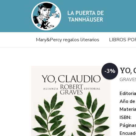
Mary&Percy regalos literarios
LIBROS PO
YO,
-3%
GRAVE
Editoria
Año de 
Materi
ISBN:
Páginas
Encuade