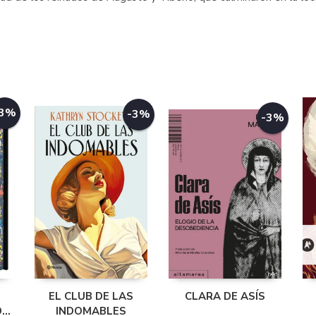
-3%
-3%
-3%
EL CLUB DE LAS
CLARA DE ASÍS
DA
INDOMABLES