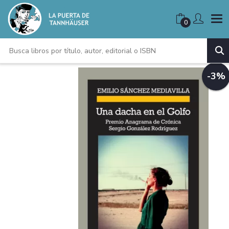
0
-3%