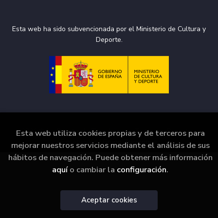
Esta web ha sido subvencionada por el Ministerio de Cultura y
Deporte.
2026 ©
La Puerta de Tannhäuser
. Todos los Derechos
Esta web utiliza cookies propias y de terceros para
Reservados |
Grupo Trevenque
mejorar nuestros servicios mediante el análisis de sus
hábitos de navegación. Puede obtener más información
aquí
o cambiar la
configuración
.
Aceptar cookies