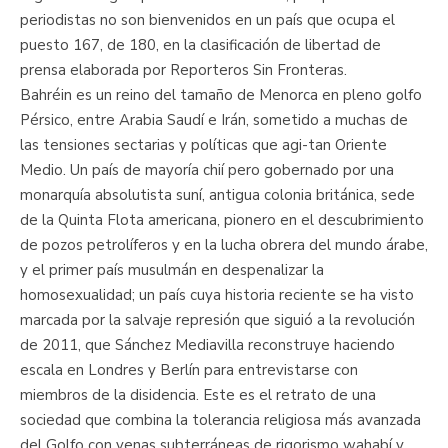
periodistas no son bienvenidos en un país que ocupa el
puesto 167, de 180, en la clasificación de libertad de
prensa elaborada por Reporteros Sin Fronteras.
Bahréin es un reino del tamaño de Menorca en pleno golfo
Pérsico, entre Arabia Saudí e Irán, sometido a muchas de
las tensiones sectarias y políticas que agi-tan Oriente
Medio. Un país de mayoría chií pero gobernado por una
monarquía absolutista suní, antigua colonia británica, sede
de la Quinta Flota americana, pionero en el descubrimiento
de pozos petrolíferos y en la lucha obrera del mundo árabe,
y el primer país musulmán en despenalizar la
homosexualidad; un país cuya historia reciente se ha visto
marcada por la salvaje represión que siguió a la revolución
de 2011, que Sánchez Mediavilla reconstruye haciendo
escala en Londres y Berlín para entrevistarse con
miembros de la disidencia. Este es el retrato de una
sociedad que combina la tolerancia religiosa más avanzada
del Golfo con venas subterráneas de rigorismo wahabí y