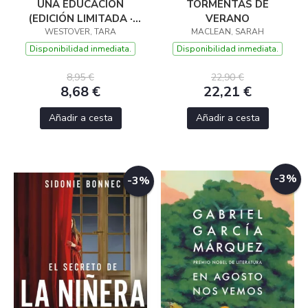
UNA EDUCACIÓN
TORMENTAS DE
(EDICIÓN LIMITADA ·
VERANO
WESTOVER, TARA
VERANO)
MACLEAN, SARAH
Disponibilidad inmediata.
Disponibilidad inmediata.
8,95 €
22,90 €
8,68 €
22,21 €
Añadir a cesta
Añadir a cesta
-3%
-3%