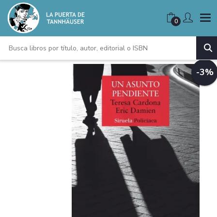
0
-3%