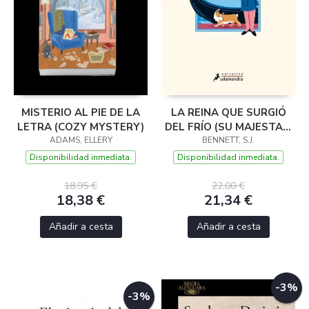
MISTERIO AL PIE DE LA
LA REINA QUE SURGIÓ
LETRA (COZY MYSTERY)
DEL FRÍO (SU MAJESTAD,
ADAMS, ELLERY
BENNETT, S.J.
LA REINA
INVESTIGADORA 5)
Disponibilidad inmediata.
Disponibilidad inmediata.
18,95 €
22,00 €
18,38 €
21,34 €
Añadir a cesta
Añadir a cesta
-3%
-3%