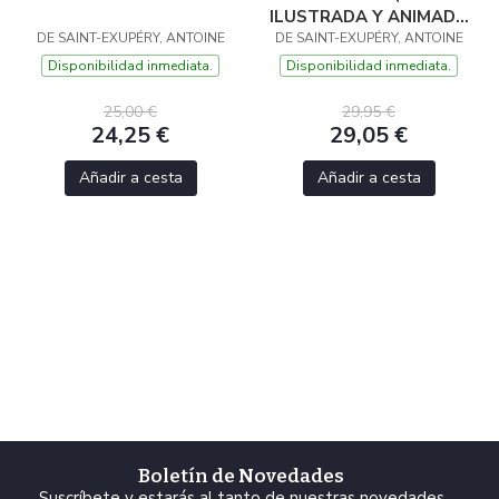
ILUSTRADA Y ANIMADA
DE SAINT-EXUPÉRY, ANTOINE
DE SAINT-EXUPÉRY, ANTOINE
POR MINALIMA)
Disponibilidad inmediata.
Disponibilidad inmediata.
25,00 €
29,95 €
24,25 €
29,05 €
Añadir a cesta
Añadir a cesta
Boletín de Novedades
Suscríbete y estarás al tanto de nuestras novedades