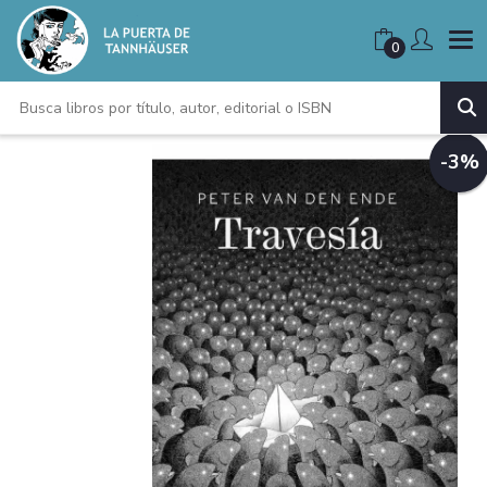
0
-3%