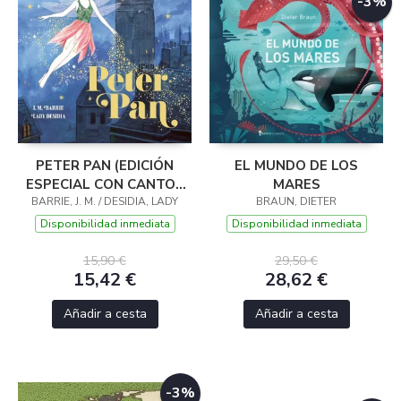
-3%
PETER PAN (EDICIÓN
EL MUNDO DE LOS
ESPECIAL CON CANTOS
MARES
BARRIE, J. M. / DESIDIA, LADY
TINTADOS)
BRAUN, DIETER
Disponibilidad inmediata
Disponibilidad inmediata
15,90 €
29,50 €
15,42 €
28,62 €
Añadir a cesta
Añadir a cesta
-3%