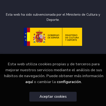
Esta web ha sido subvencionada por el Ministerio de Cultura y
Deporte.
Esta web utiliza cookies propias y de terceros para
2026 ©
La Puerta de Tannhäuser
. Todos los Derechos
Reservados |
Grupo Trevenque
mejorar nuestros servicios mediante el análisis de sus
hábitos de navegación. Puede obtener más información
aquí
o cambiar la
configuración
.
Aceptar cookies