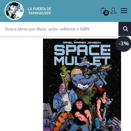
0
-3%