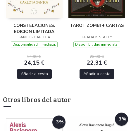
CONSTELACIONES.
TAROT ZOMBI + CARTAS
EDICION LIMITADA
SANTOS, CARLOTA
GRAHAM, STACEY
Disponibilidad inmediata.
Disponibilidad inmediata.
24,90 €
23,00 €
24,15 €
22,31 €
Añadir a cesta
Añadir a cesta
Otros libros del autor
-3%
-3%