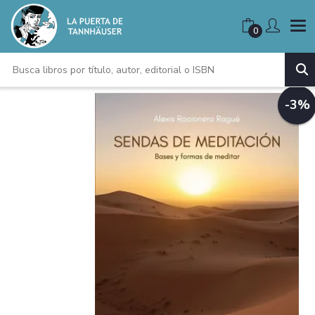
0
-3%