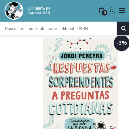
0
-3%