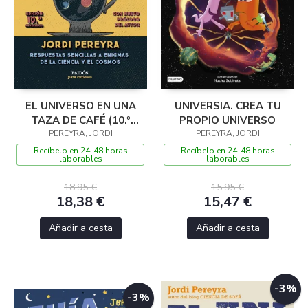
EL UNIVERSO EN UNA
UNIVERSIA. CREA TU
TAZA DE CAFÉ (10.º
PROPIO UNIVERSO
ANIVERSARIO)
PEREYRA, JORDI
PEREYRA, JORDI
Recíbelo en 24-48 horas
Recíbelo en 24-48 horas
laborables
laborables
18,95 €
15,95 €
18,38 €
15,47 €
Añadir a cesta
Añadir a cesta
-3%
-3%