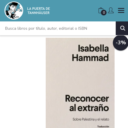
0
-3%