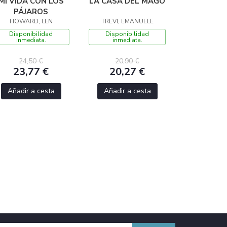
MI VIDA CON LOS
LA CASA DEL MAGO
PÁJAROS
HOWARD, LEN
TREVI, EMANUELE
Disponibilidad
Disponibilidad
inmediata.
inmediata.
24,50 €
20,90 €
23,77 €
20,27 €
Añadir a cesta
Añadir a cesta