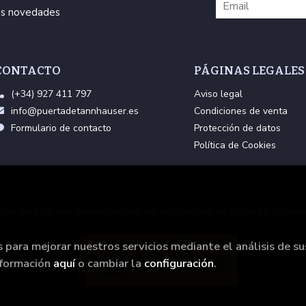
ras novedades
CONTACTO
PÁGINAS LEGALES
(+34) 927 411 797
Aviso legal
info@puertadetannhauser.es
Condiciones de venta
Formulario de contacto
Protección de datos
Política de Cookies
Esta web ha sido subvencionada por el Ministerio de Cultura y Deporte
s para mejorar nuestros servicios mediante el análisis de su
nformación
aquí
o cambiar la
configuración
.