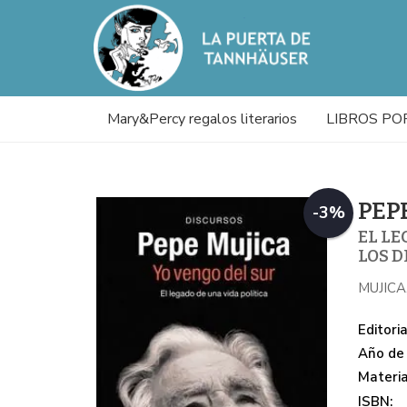
Mary&Percy regalos literarios
LIBROS PO
PEP
-3%
EL LE
LOS D
MUJICA
Editoria
Año de 
Materi
ISBN: