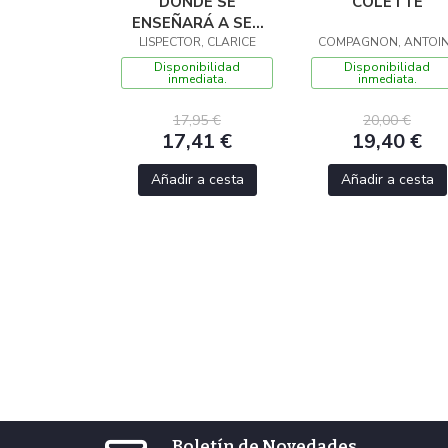
DONDE SE
COLETTE
ENSEÑARÁ A SER
LISPECTOR, CLARICE
FELIZ
COMPAGNON, ANTOI
Disponibilidad
Disponibilidad
inmediata.
inmediata.
17,95 €
20,00 €
17,41 €
19,40 €
Añadir a cesta
Añadir a cesta
Boletín de Novedades