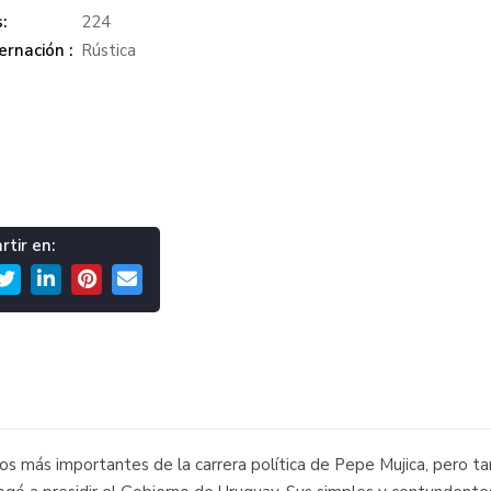
:
224
rnación :
Rústica
tir en:
rsos más importantes de la carrera política de Pepe Mujica, pero t