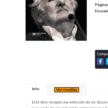
Páginas
Encuade
Compar
Info
Ver reseñas
Este libro recopila una selección de los discu