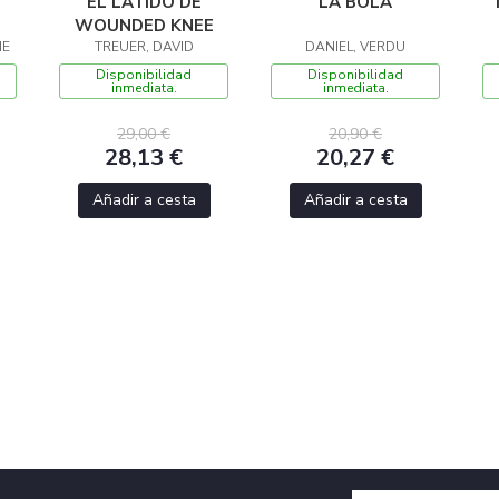
EL LATIDO DE
LA BOLA
WOUNDED KNEE
NE
TREUER, DAVID
DANIEL, VERDU
Disponibilidad
Disponibilidad
inmediata.
inmediata.
29,00 €
20,90 €
28,13 €
20,27 €
Añadir a cesta
Añadir a cesta