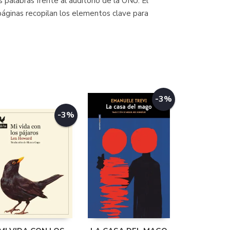
palabras frente al auditorio de la ONU. El
páginas recopilan los elementos clave para
-3%
-3%