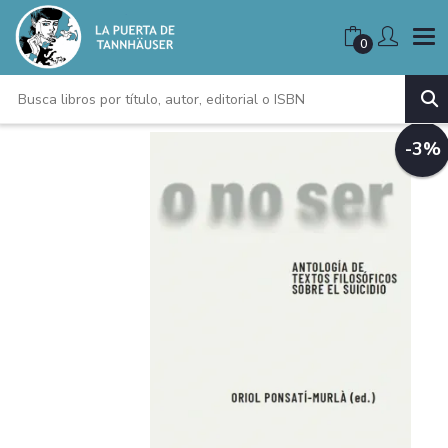
0
-3%