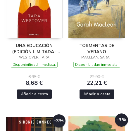
UNA EDUCACIÓN
TORMENTAS DE
(EDICIÓN LIMITADA ·
VERANO
WESTOVER, TARA
VERANO)
MACLEAN, SARAH
Disponibilidad inmediata.
Disponibilidad inmediata.
8,95 €
22,90 €
8,68 €
22,21 €
Añadir a cesta
Añadir a cesta
-3%
-3%