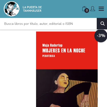
0
-3%